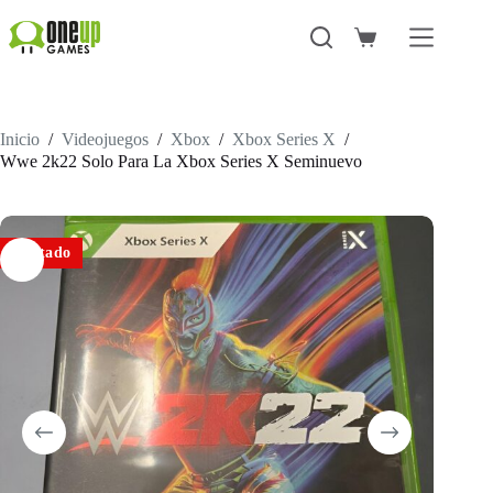
Saltar
al
Carro
contenido
de
compra
Inicio
/
Videojuegos
/
Xbox
/
Xbox Series X
/
Wwe 2k22 Solo Para La Xbox Series X Seminuevo
Agotado