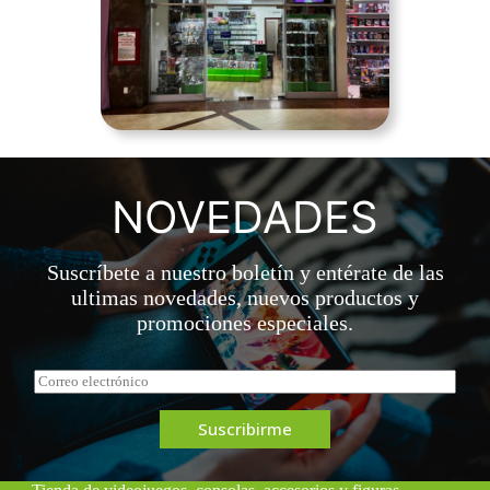
NOVEDADES
Suscríbete a nuestro boletín y entérate de las
ultimas novedades, nuevos productos y
promociones especiales.
C
o
r
Suscribirme
r
e
o
*