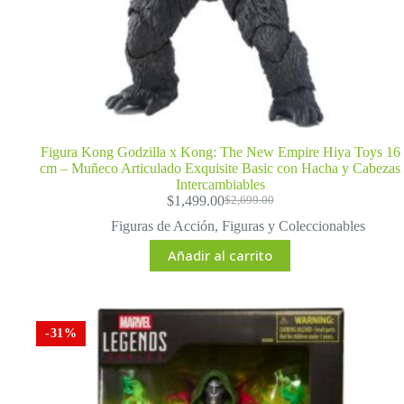
Figura Kong Godzilla x Kong: The New Empire Hiya Toys 16
cm – Muñeco Articulado Exquisite Basic con Hacha y Cabezas
Intercambiables
$
1,499.00
$
2,699.00
El
El
precio
precio
Figuras de Acción
,
Figuras y Coleccionables
original
actual
Añadir al carrito
era:
es:
$2,699.00.
$1,499.00.
-31%