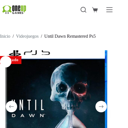
Saltar
al
Carro
contenido
de
compra
Inicio
/
Videojuegos
/
Until Dawn Remastered Ps5
Agotado