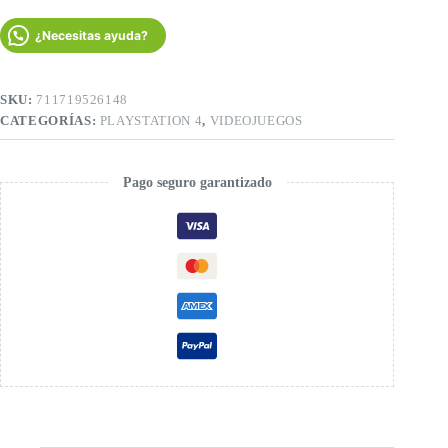
Hits
PS4
¿Necesitas ayuda?
Sony
Físico
Nuevo
Sellado
SKU:
711719526148
cantidad
CATEGORÍAS:
PLAYSTATION 4
,
VIDEOJUEGOS
Pago seguro garantizado