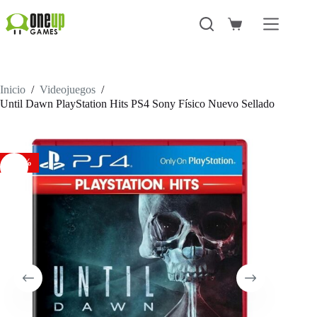
Saltar
al
Carro
contenido
de
compra
Inicio
/
Videojuegos
/
Until Dawn PlayStation Hits PS4 Sony Físico Nuevo Sellado
-50%