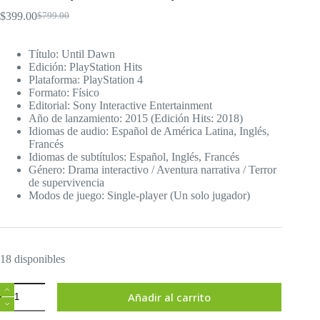
$
399.00
$
799.00
El
El
precio
precio
original
actual
Título: Until Dawn
era:
es:
Edición: PlayStation Hits
$799.00.
$399.00.
Plataforma: PlayStation 4
Formato: Físico
Editorial: Sony Interactive Entertainment
Año de lanzamiento: 2015 (Edición Hits: 2018)
Idiomas de audio: Español de América Latina, Inglés,
Francés
Idiomas de subtítulos: Español, Inglés, Francés
Género: Drama interactivo / Aventura narrativa / Terror
de supervivencia
Modos de juego: Single-player (Un solo jugador)
18 disponibles
Until
Añadir al carrito
Dawn
PlayStation