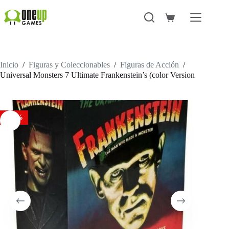
Saltar
al
Carro
contenido
de
compra
Inicio
/
Figuras y Coleccionables
/
Figuras de Acción
/
Universal Monsters 7 Ultimate Frankenstein’s (color Version
-45%