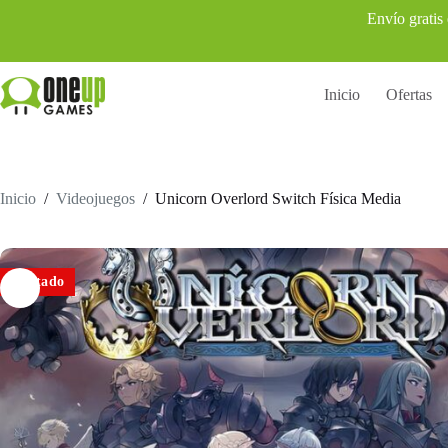
Saltar
Envío gratis
al
contenido
Inicio
Ofertas
Inicio
/
Videojuegos
/
Unicorn Overlord Switch Física Media
Agotado