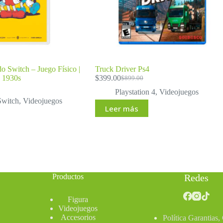
 Switch – Juego Físico |
Truck Driver Ps4
n 1930s
$
399.00
$
899.00
El
El
precio
precio
Playstation 4
,
Videojuegos
original
actual
Switch
,
Videojuegos
Leer más
era:
es:
$899.00.
$399.00.
Productos
Redes
Figura
Videojuegos
Accesorios
Política Garantias