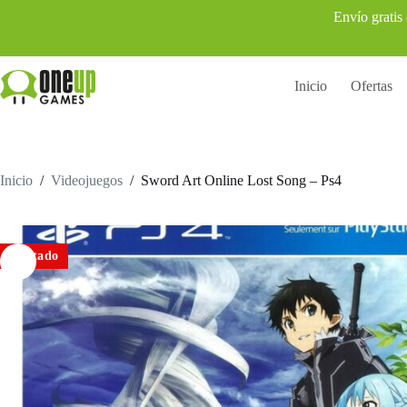
Saltar
Envío gratis
al
contenido
Inicio
Ofertas
Inicio
/
Videojuegos
/
Sword Art Online Lost Song – Ps4
Agotado