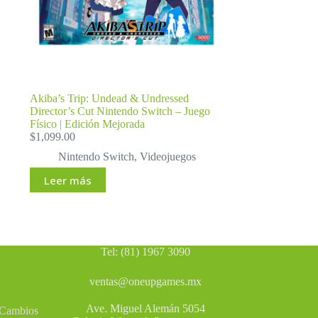
Akiba’s Trip: Undead & Undressed
Director’s Cut Nintendo Switch – Juego
Físico | Edición Mejorada
$
1,099.00
Nintendo Switch
,
Videojuegos
Leer más
Tel: (81) 1967 3090
ventas@oneupgames.mx
Ave. Miguel Alemán 5054
, Cambios