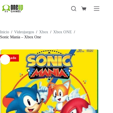
Saltar
al
Carro
contenido
de
compra
Inicio
/
Videojuegos
/
Xbox
/
Xbox ONE
/
Sonic Mania – Xbox One
Agotado