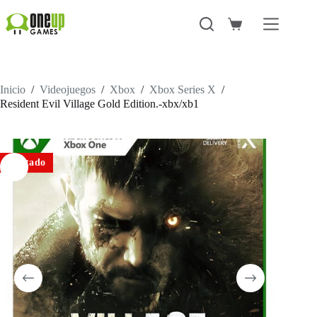
Saltar
al
Carro
contenido
de
compra
Inicio
/
Videojuegos
/
Xbox
/
Xbox Series X
/
Resident Evil Village Gold Edition.-xbx/xb1
Agotado