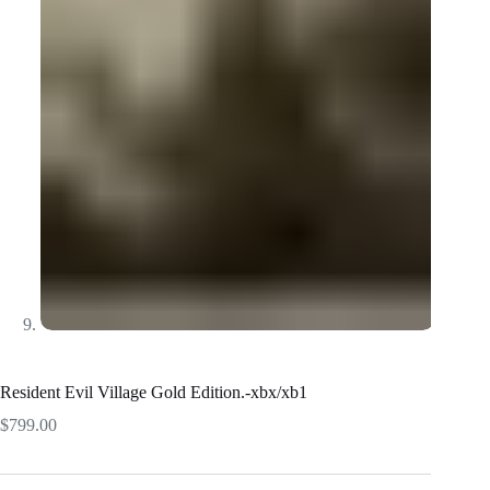
Resident Evil Village Gold Edition.-xbx/xb1
$
799.00