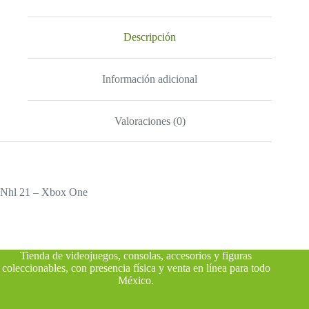
Descripción
Información adicional
Valoraciones (0)
Nhl 21 – Xbox One
Tienda de videojuegos, consolas, accesorios y figuras
coleccionables, con presencia física y venta en línea para todo
México
.