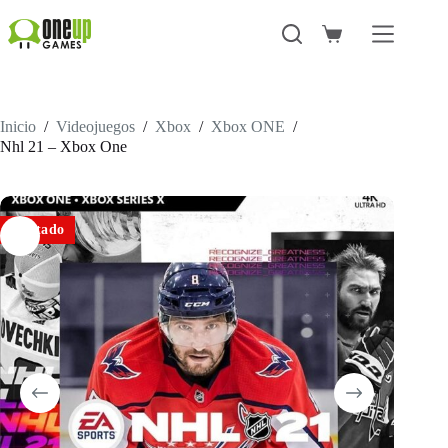
Saltar
al
Carro
contenido
de
compra
Inicio
/
Videojuegos
/
Xbox
/
Xbox ONE
/
Nhl 21 – Xbox One
Agotado