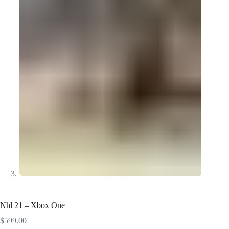
Nhl 21 – Xbox One
$
599.00