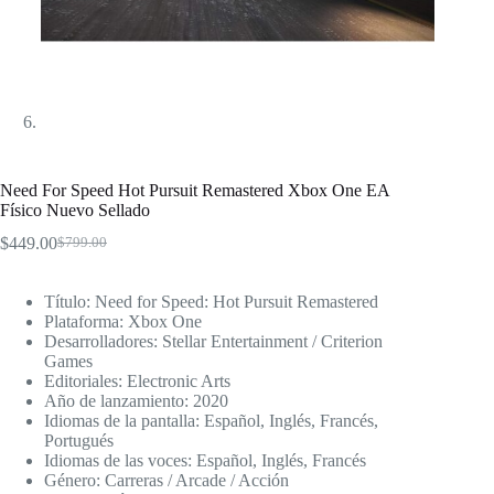
Need For Speed Hot Pursuit Remastered Xbox One EA
Físico Nuevo Sellado
$
449.00
$
799.00
El
El
precio
precio
original
actual
Título: Need for Speed: Hot Pursuit Remastered
era:
es:
Plataforma: Xbox One
$799.00.
$449.00.
Desarrolladores: Stellar Entertainment / Criterion
Games
Editoriales: Electronic Arts
Año de lanzamiento: 2020
Idiomas de la pantalla: Español, Inglés, Francés,
Portugués
Idiomas de las voces: Español, Inglés, Francés
Género: Carreras / Arcade / Acción