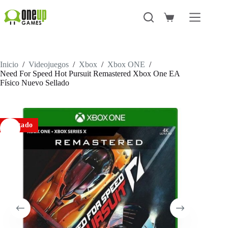
Saltar
al
Carro
contenido
de
compra
Inicio
/
Videojuegos
/
Xbox
/
Xbox ONE
/
Need For Speed Hot Pursuit Remastered Xbox One EA
Físico Nuevo Sellado
Agotado