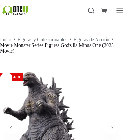
Saltar
al
Carro
contenido
de
compra
Inicio
/
Figuras y Coleccionables
/
Figuras de Acción
/
Movie Monster Series Figures Godzilla Minus One (2023
Movie)
Agotado