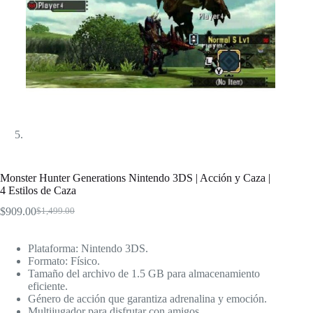
Monster Hunter Generations Nintendo 3DS | Acción y Caza |
4 Estilos de Caza
$
909.00
$
1,499.00
El
El
precio
precio
original
actual
Plataforma: Nintendo 3DS.
era:
es:
Formato: Físico.
$1,499.00.
$909.00.
Tamaño del archivo de 1.5 GB para almacenamiento
eficiente.
Género de acción que garantiza adrenalina y emoción.
Multijugador para disfrutar con amigos.