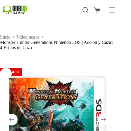
Saltar
al
Carro
contenido
de
compra
Inicio
/
Videojuegos
/
Monster Hunter Generations Nintendo 3DS | Acción y Caza |
4 Estilos de Caza
Agotado