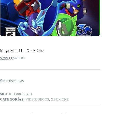
Mega Man 11 – Xbox One
$
299.00
$
499.00
El
El
precio
precio
original
actual
era:
es:
$499.00.
$299.00.
Sin existencias
SKU:
013388550401
CATEGORÍAS:
VIDEOJUEGOS
,
XBOX ONE