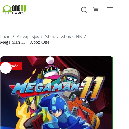
Saltar
al
Carro
contenido
de
compra
Inicio
/
Videojuegos
/
Xbox
/
Xbox ONE
/
Mega Man 11 – Xbox One
Agotado