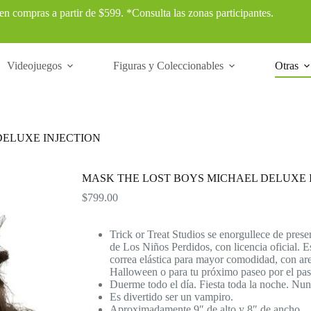
 en compras a partir de $599. *Consulta las zonas participantes.
Videojuegos
Figuras y Coleccionables
Otras
DELUXE INJECTION
MASK THE LOST BOYS MICHAEL DELUXE 
$
799.00
Trick or Treat Studios se enorgullece de pres
de Los Niños Perdidos, con licencia oficial. 
correa elástica para mayor comodidad, con aret
Halloween o para tu próximo paseo por el pas
Duerme todo el día. Fiesta toda la noche. Nu
Es divertido ser un vampiro.
Aproximadamente 9″ de alto y 8″ de ancho