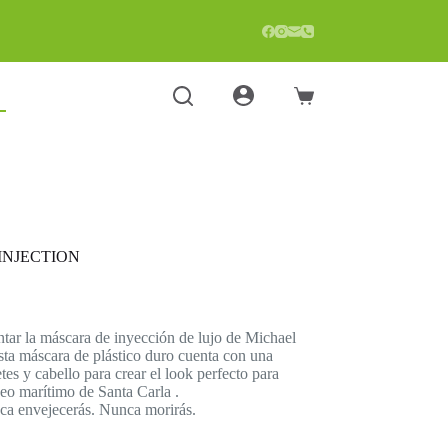
Carro
de
compra
INJECTION
entar la máscara de inyección de lujo de Michael
Esta máscara de plástico duro cuenta con una
es y cabello para crear el look perfecto para
eo marítimo de Santa Carla .
nca envejecerás. Nunca morirás.