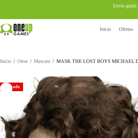
Saltar
Envío gratis
al
contenido
Inicio
Ofertas
Inicio
/
Otras
/
Mascara
/
MASK THE LOST BOYS MICHAEL 
Agotado