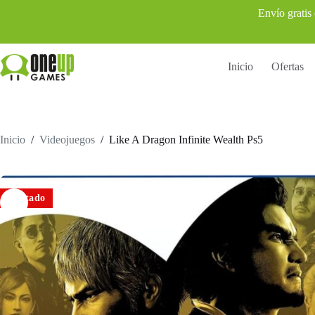
Saltar
Envío gratis
al
contenido
Inicio
Ofertas
Inicio
/
Videojuegos
/
Like A Dragon Infinite Wealth Ps5
Agotado