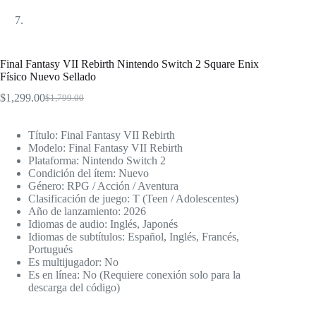
Final Fantasy VII Rebirth Nintendo Switch 2 Square Enix
Físico Nuevo Sellado
$
1,299.00
$
1,799.00
El
El
precio
precio
original
actual
Título: Final Fantasy VII Rebirth
era:
es:
Modelo: Final Fantasy VII Rebirth
$1,799.00.
$1,299.00.
Plataforma: Nintendo Switch 2
Condición del ítem: Nuevo
Género: RPG / Acción / Aventura
Clasificación de juego: T (Teen / Adolescentes)
Año de lanzamiento: 2026
Idiomas de audio: Inglés, Japonés
Idiomas de subtítulos: Español, Inglés, Francés,
Portugués
Es multijugador: No
Es en línea: No (Requiere conexión solo para la
descarga del código)