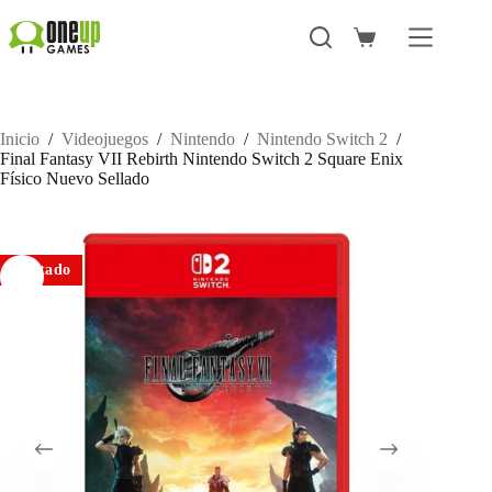
Saltar
al
Carro
contenido
de
compra
Inicio
/
Videojuegos
/
Nintendo
/
Nintendo Switch 2
/
Final Fantasy VII Rebirth Nintendo Switch 2 Square Enix
Físico Nuevo Sellado
Agotado