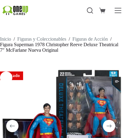
Saltar
al
Carro
contenido
de
compra
Inicio
/
Figuras y Coleccionables
/
Figuras de Acción
/
Figura Superman 1978 Christopher Reeve Deluxe Theatrical
7″ McFarlane Nueva Original
Agotado