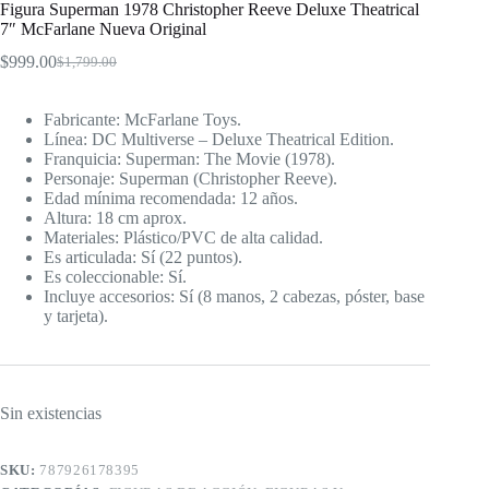
Figura Superman 1978 Christopher Reeve Deluxe Theatrical
7″ McFarlane Nueva Original
$
999.00
$
1,799.00
El
El
precio
precio
original
actual
Fabricante: McFarlane Toys.
era:
es:
Línea: DC Multiverse – Deluxe Theatrical Edition.
$1,799.00.
$999.00.
Franquicia: Superman: The Movie (1978).
Personaje: Superman (Christopher Reeve).
Edad mínima recomendada: 12 años.
Altura: 18 cm aprox.
Materiales: Plástico/PVC de alta calidad.
Es articulada: Sí (22 puntos).
Es coleccionable: Sí.
Incluye accesorios: Sí (8 manos, 2 cabezas, póster, base
y tarjeta).
Sin existencias
SKU:
787926178395