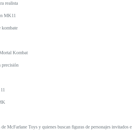
a realista
e en MK11
de kombate
e/Mortal Kombat
a precisión
 11
 MK
 de McFarlane Toys y quienes buscan figuras de personajes invitados e