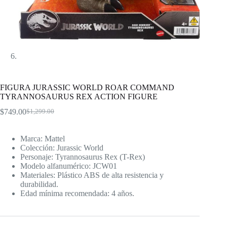
FIGURA JURASSIC WORLD ROAR COMMAND
TYRANNOSAURUS REX ACTION FIGURE
$
749.00
$
1,299.00
El
El
precio
precio
original
actual
Marca: Mattel
era:
es:
Colección: Jurassic World
$1,299.00.
$749.00.
Personaje: Tyrannosaurus Rex (T-Rex)
Modelo alfanumérico: JCW01
Materiales: Plástico ABS de alta resistencia y
durabilidad.
Edad mínima recomendada: 4 años.