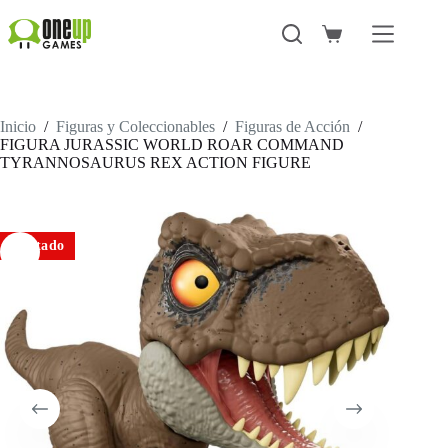
Saltar
al
Carro
contenido
de
compra
Inicio
/
Figuras y Coleccionables
/
Figuras de Acción
/
FIGURA JURASSIC WORLD ROAR COMMAND
TYRANNOSAURUS REX ACTION FIGURE
Agotado