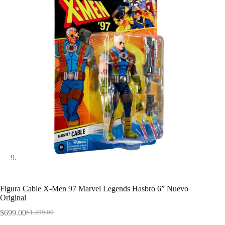
Figura Cable X-Men 97 Marvel Legends Hasbro 6” Nuevo
Original
$
699.00
$
1,499.00
El
El