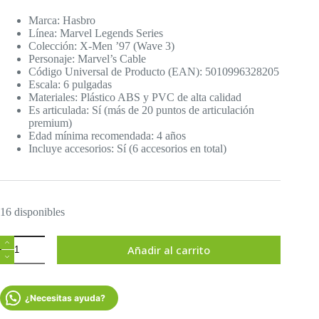
precio
precio
original
actual
Marca: Hasbro
era:
es:
Línea: Marvel Legends Series
$1,499.00.
$699.00.
Colección: X-Men ’97 (Wave 3)
Personaje: Marvel’s Cable
Código Universal de Producto (EAN): 5010996328205
Escala: 6 pulgadas
Materiales: Plástico ABS y PVC de alta calidad
Es articulada: Sí (más de 20 puntos de articulación
premium)
Edad mínima recomendada: 4 años
Incluye accesorios: Sí (6 accesorios en total)
16 disponibles
Figura
Añadir al carrito
Cable
X-
Men
97
¿Necesitas ayuda?
Marvel
Legends