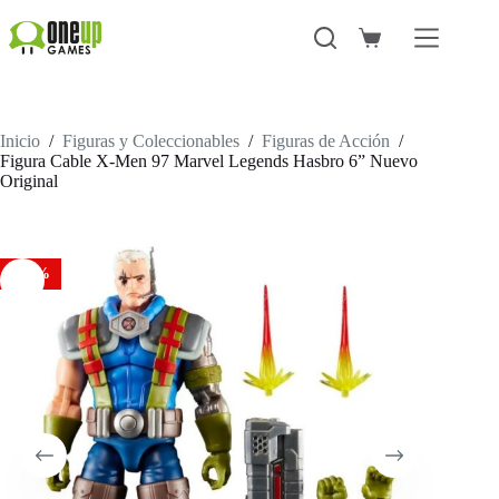
Saltar
al
Carro
contenido
de
compra
Inicio
/
Figuras y Coleccionables
/
Figuras de Acción
/
Figura Cable X-Men 97 Marvel Legends Hasbro 6” Nuevo
Original
-53%