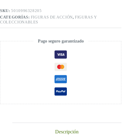
Hasbro
6”
SKU:
5010996328205
Nuevo
CATEGORÍAS:
FIGURAS DE ACCIÓN
,
FIGURAS Y
Original
COLECCIONABLES
cantidad
Pago seguro garantizado
Descripción