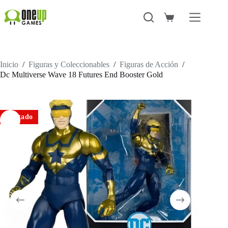
Saltar
al
Carro
contenido
de
compra
Inicio
/
Figuras y Coleccionables
/
Figuras de Acción
/
Dc Multiverse Wave 18 Futures End Booster Gold
Agotado