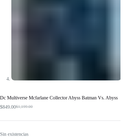
Dc Multiverse Mcfarlane Collector Abyss Batman Vs. Abyss
$
849.00
$
1,199.00
El
El
precio
precio
original
actual
era:
es:
$1,199.00.
$849.00.
Sin existencias