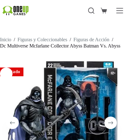
Saltar
al
Carro
contenido
de
compra
Inicio
/
Figuras y Coleccionables
/
Figuras de Acción
/
Dc Multiverse Mcfarlane Collector Abyss Batman Vs. Abyss
Agotado