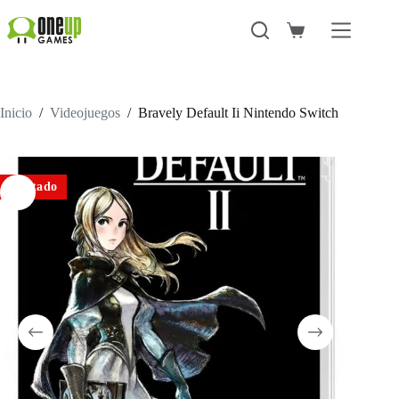
Saltar
al
Carro
contenido
de
compra
Inicio
/
Videojuegos
/
Bravely Default Ii Nintendo Switch
Agotado