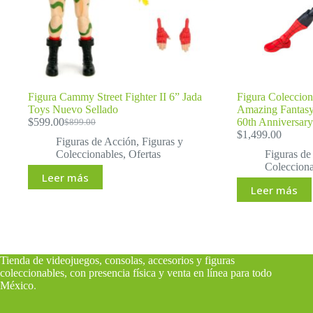
Figura Cammy Street Fighter II 6” Jada
Figura Coleccio
Toys Nuevo Sellado
Amazing Fantasy
$
599.00
60th Anniversary
$
899.00
El
El
$
1,499.00
precio
precio
Figuras de Acción
,
Figuras y
original
actual
Coleccionables
,
Ofertas
Figuras de
era:
es:
Colecciona
Leer más
$899.00.
$599.00.
Leer más
Tienda de videojuegos, consolas, accesorios y figuras
coleccionables, con presencia física y venta en línea para todo
México
.