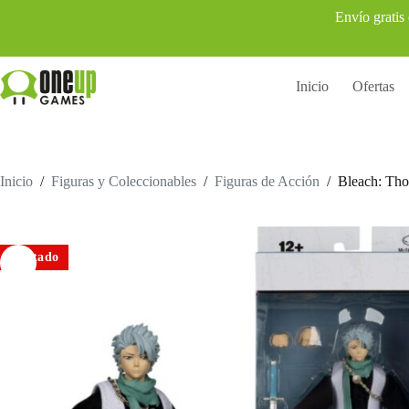
Saltar
Envío gratis
al
contenido
Inicio
Ofertas
Inicio
/
Figuras y Coleccionables
/
Figuras de Acción
/
Bleach: Tho
Agotado