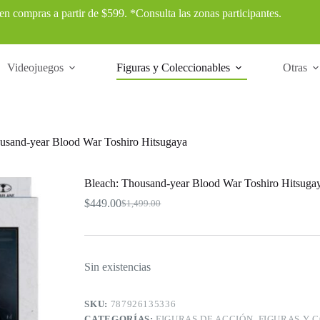
 en compras a partir de $599. *Consulta las zonas participantes.
Videojuegos
Figuras y Coleccionables
Otras
usand-year Blood War Toshiro Hitsugaya
Bleach: Thousand-year Blood War Toshiro Hitsuga
$
449.00
$
1,499.00
El
El
precio
precio
original
actual
era:
es:
$1,499.00.
$449.00.
Sin existencias
SKU:
787926135336
CATEGORÍAS:
FIGURAS DE ACCIÓN
,
FIGURAS Y 