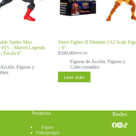
nable Spider-Man
Street Fighter II Dhalsim 1/12 Scale Fig
 #15 – Marvel Legends
– 6″
 | Escala 6″
$
599.00
$
899.00
El
El
precio
precio
Figuras de Acción
,
Figuras y
original
actual
 Acción
,
Figuras y
Coleccionables
era:
es:
bles
Leer más
$899.00.
$599.00.
Productos
Redes
Figura
Videojuegos