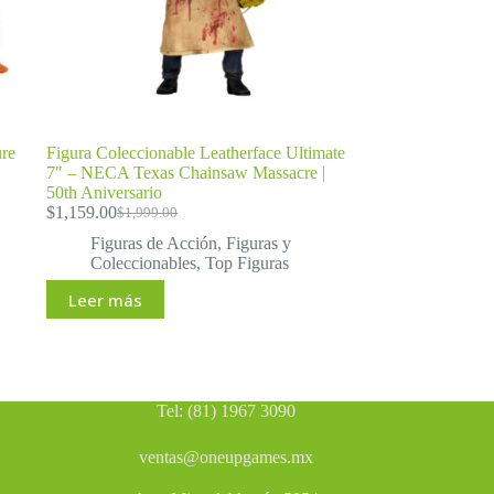
ure
Figura Coleccionable Leatherface Ultimate
7″ – NECA Texas Chainsaw Massacre |
50th Aniversario
$
1,159.00
$
1,999.00
El
El
precio
precio
Figuras de Acción
,
Figuras y
original
actual
Coleccionables
,
Top Figuras
era:
es:
Leer más
$1,999.00.
$1,159.00.
Tel: (81) 1967 3090
ventas@oneupgames.mx