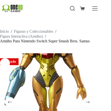
Saltar
al
Carro
contenido
de
compra
Inicio
/
Figuras y Coleccionables
/
Figura Interactiva (Amiibo)
/
Amiibo Para Nintendo Switch Super Smash Bros. Samus
Agotado