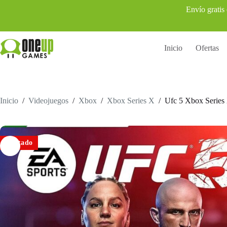
Saltar
Envío gratis
al
contenido
Inicio
Ofertas
Inicio
/
Videojuegos
/
Xbox
/
Xbox Series X
/
Ufc 5 Xbox Series
Agotado