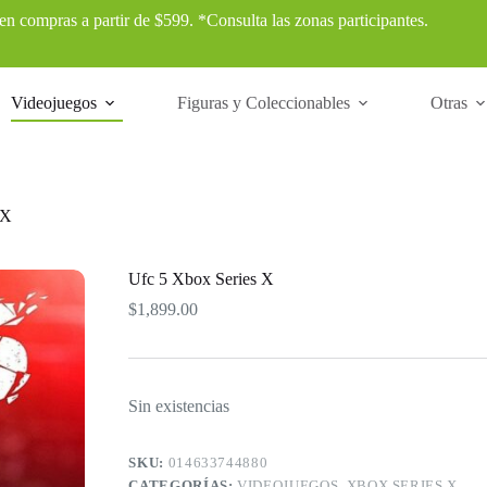
 en compras a partir de $599. *Consulta las zonas participantes.
Videojuegos
Figuras y Coleccionables
Otras
 X
Ufc 5 Xbox Series X
$
1,899.00
Sin existencias
SKU:
014633744880
CATEGORÍAS:
VIDEOJUEGOS
,
XBOX SERIES X