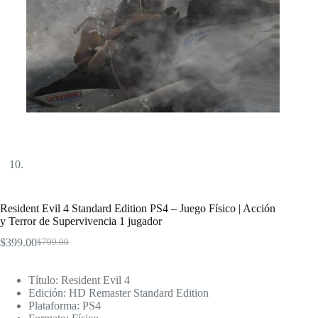
Resident Evil 4 Standard Edition PS4 – Juego Físico | Acción
y Terror de Supervivencia 1 jugador
$
399.00
$
799.00
El
El
precio
precio
original
actual
Título: Resident Evil 4
era:
es:
Edición: HD Remaster Standard Edition
$799.00.
$399.00.
Plataforma: PS4