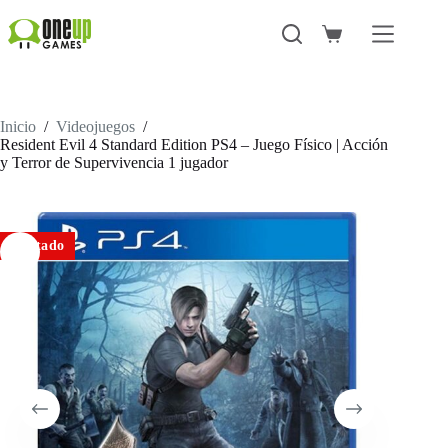
Saltar
al
Carro
contenido
de
compra
Inicio
/
Videojuegos
/
Resident Evil 4 Standard Edition PS4 – Juego Físico | Acción
y Terror de Supervivencia 1 jugador
Agotado