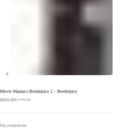
Movie Maniacs Beetlejuice 2 – Beetlejuice
$
869.00
$
1,099.00
El
El
precio
precio
original
actual
era:
es:
$1,099.00.
$869.00.
Sin existencias