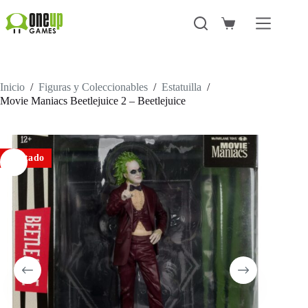
Saltar
al
Carro
contenido
de
compra
Inicio
/
Figuras y Coleccionables
/
Estatuilla
/
Movie Maniacs Beetlejuice 2 – Beetlejuice
Agotado