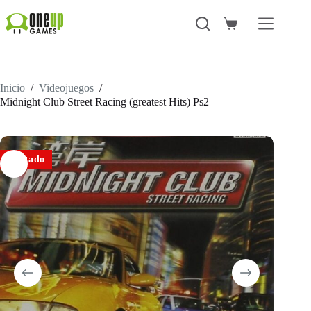
Saltar
al
Carro
contenido
de
compra
Inicio
/
Videojuegos
/
Midnight Club Street Racing (greatest Hits) Ps2
Agotado