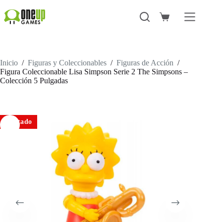
Saltar
al
Carro
contenido
de
compra
Inicio
/
Figuras y Coleccionables
/
Figuras de Acción
/
Figura Coleccionable Lisa Simpson Serie 2 The Simpsons –
Colección 5 Pulgadas
Agotado