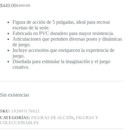
$
449.00
$
499.00
El
El
precio
precio
original
actual
Figura de acción de 5 pulgadas, ideal para recrear
era:
es:
escenas de la serie.
$499.00.
$449.00.
Fabricada en PVC duradero para mayor resistencia.
Articulaciones que permiten diversas poses y dinámicas
de juego.
Incluye accesorios que enriquecen la experiencia de
juego.
Diseñada para estimular la imaginación y el juego
creativo.
Sin existencias
SKU:
192995176621
CATEGORÍAS:
FIGURAS DE ACCIÓN
,
FIGURAS Y
COLECCIONABLES