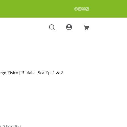
Carro
de
compra
go Físico | Burial at Sea Ep. 1 & 2
ara Xbox 360