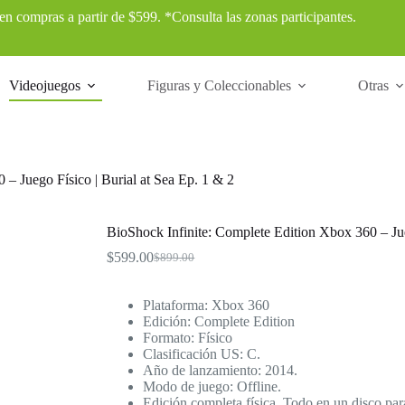
 en compras a partir de $599. *Consulta las zonas participantes.
Videojuegos
Figuras y Coleccionables
Otras
– Juego Físico | Burial at Sea Ep. 1 & 2
BioShock Infinite: Complete Edition Xbox 360 – Jue
$
599.00
$
899.00
El
El
precio
precio
original
actual
Plataforma: Xbox 360
era:
es:
Edición: Complete Edition
$899.00.
$599.00.
Formato: Físico
Clasificación US: C.
Año de lanzamiento: 2014.
Modo de juego: Offline.
Edición completa física. Todo en un disco p