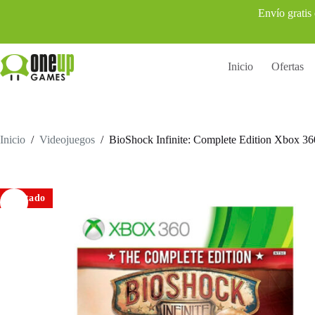
Saltar
Envío gratis
al
contenido
Inicio
Ofertas
Inicio
/
Videojuegos
/
BioShock Infinite: Complete Edition Xbox 360 
Agotado