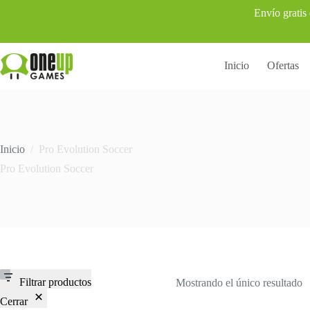
Saltar
Envío gratis
al
contenido
Inicio
Ofertas
Inicio
/
Pro Evolution Soccer
Pro Evolution Soccer
Filtrar productos
Mostrando el único resultado
Cerrar