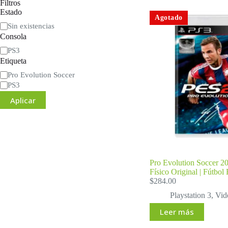
Filtros
Estado
Agotado
Disponibilidad
Sin existencias
Consola
Consola
PS3
Etiqueta
Etiqueta
Pro Evolution Soccer
PS3
Aplicar
Pro Evolution Soccer 2
Físico Original | Fútbol 
$
284.00
Playstation 3
,
Vid
Leer más