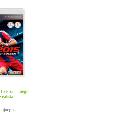
015 PS3 – Juego
Realista
eojuegos