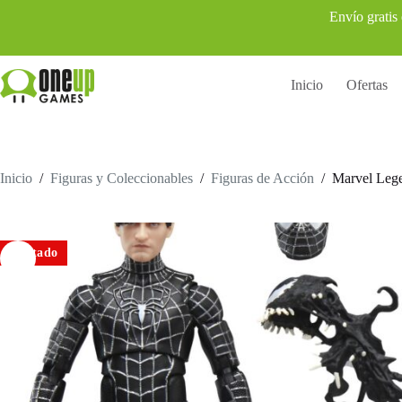
Saltar
Envío gratis
al
contenido
Inicio
Ofertas
Inicio
/
Figuras y Coleccionables
/
Figuras de Acción
/
Marvel Lege
Agotado