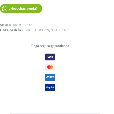
–
Juego
¿Necesitas ayuda?
Físico
|
Rol
de
SKU:
816819017517
Acción
CATEGORÍAS:
VIDEOJUEGOS
,
XBOX ONE
y
Simulación
de
Tiburón
Pago seguro garantizado
RPG
1
jugador
cantidad