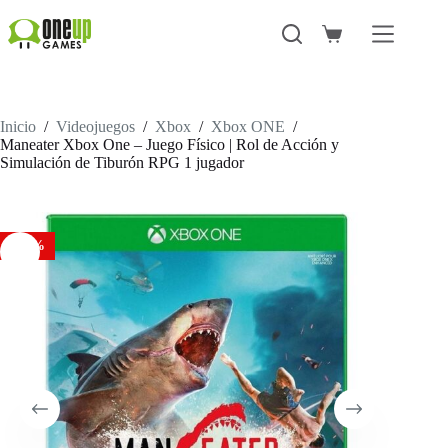
Saltar
al
Carro
contenido
de
compra
Inicio
/
Videojuegos
/
Xbox
/
Xbox ONE
/
Maneater Xbox One – Juego Físico | Rol de Acción y
Simulación de Tiburón RPG 1 jugador
-45%