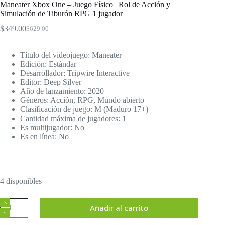
Maneater Xbox One – Juego Físico | Rol de Acción y
Simulación de Tiburón RPG 1 jugador
$
349.00
$
629.00
El
El
precio
precio
original
actual
Título del videojuego: Maneater
era:
es:
Edición: Estándar
$629.00.
$349.00.
Desarrollador: Tripwire Interactive
Editor: Deep Silver
Año de lanzamiento: 2020
Géneros: Acción, RPG, Mundo abierto
Clasificación de juego: M (Maduro 17+)
Cantidad máxima de jugadores: 1
Es multijugador: No
Es en línea: No
4 disponibles
Maneater
Añadir al carrito
Xbox
One